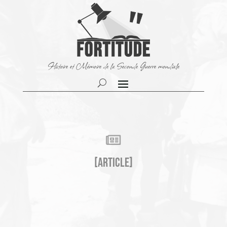
Histoire et Mémoire de la Seconde Guerre mondiale

[Article]