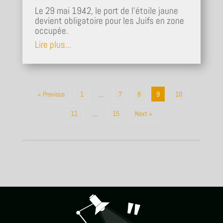
Le 29 mai 1942, le port de l’étoile jaune
devient obligatoire pour les Juifs en zone
occupée.
Lire plus...
« Previous
1
7
8
9
10
…
11
15
Next »
…