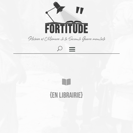
Histoire et Mémoire de la Seconde Guerre mondiale

{En librairie}