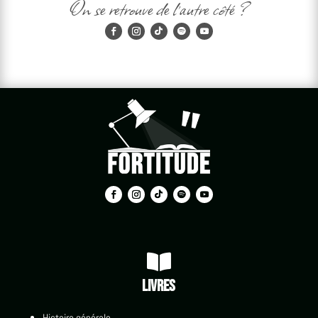
On se retrouve de l'autre côté ?

Livres
Histoire générale