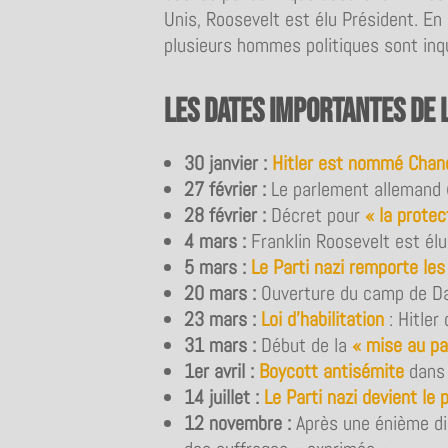
Unis, Roosevelt est élu Président. En 
plusieurs hommes politiques sont inqu
Les dates importantes de 
30 janvier :
Hitler est nommé Chanc
27 février :
Le parlement allemand 
28 février
:
Décret pour
« la protec
4 mars :
Franklin Roosevelt est élu
5 mars :
Le Parti nazi remporte les
20 mars
:
Ouverture du camp de Da
23 mars :
Loi d’habilitation
: Hitler
31 mars :
Début de la
« mise au pa
1er avril :
Boycott antisémite
dans 
14 juillet :
Le Parti nazi devient le 
12 novembre :
Après une énième di