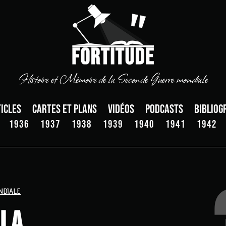
Histoire et Mémoire de la Seconde Guerre mondiale
icles
Cartes et plans
Vidéos
Podcasts
Bibliog
1936
1937
1938
1939
1940
1941
1942
NDIALE
 la