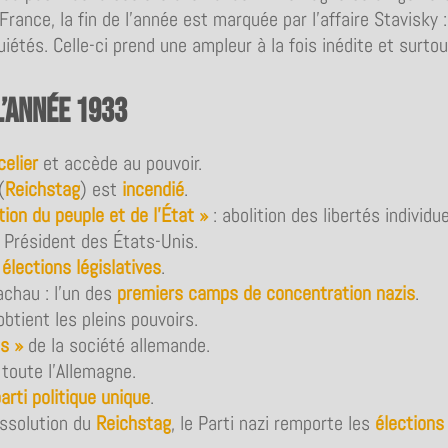
France, la fin de l’année est marquée par l’affaire Stavisky 
iétés. Celle-ci prend une ampleur à la fois inédite et surto
l’année 1933
elier
et accède au pouvoir.
(
Reichstag
) est
incendié
.
tion du peuple et de l’État »
: abolition des libertés individu
 Président des États-Unis.
 élections législatives
.
chau : l’un des
premiers camps de concentration nazis
.
 obtient les pleins pouvoirs.
s »
de la société allemande.
toute l’Allemagne.
parti politique unique
.
ssolution du
Reichstag
, le Parti nazi remporte les
élections 