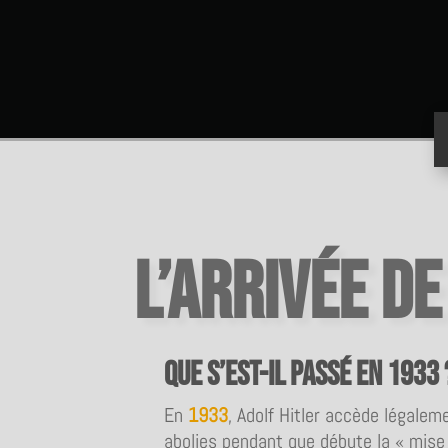
L’arrivée de
Que s’est-il passé en 1933 
En
1933
, Adolf Hitler accède légalem
abolies pendant que débute la « mise 