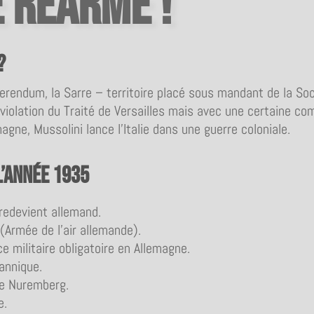
 réarme !
?
eferendum, la Sarre – territoire placé sous mandant de la So
violation du Traité de Versailles mais avec une certaine co
agne, Mussolini lance l’Italie dans une guerre coloniale.
l’année 1935
 redevient allemand.
(Armée de l’air allemande).
 militaire obligatoire en Allemagne.
annique.
de Nuremberg.
e.