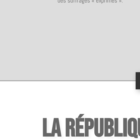
des suffrages « exprimés ».
La Républiq