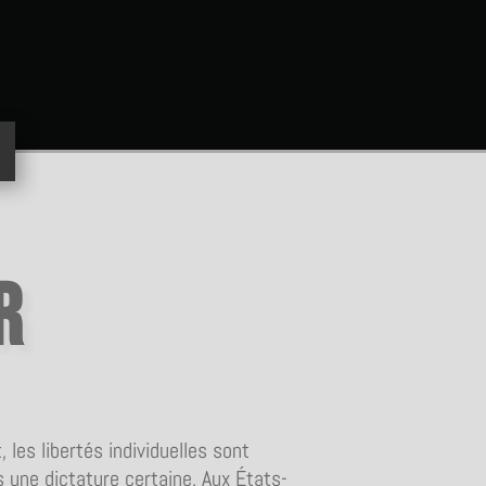
r
 les libertés individuelles sont
s une dictature certaine. Aux États-