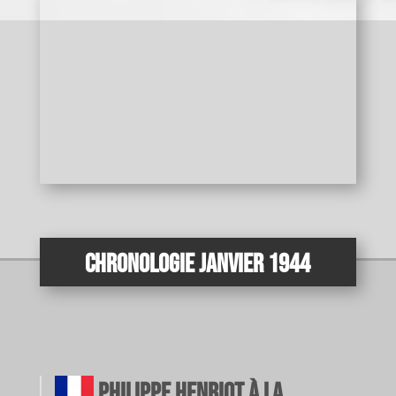
Carte
interac
tive
Chronologie Janvier 1944
Philippe Henriot à la