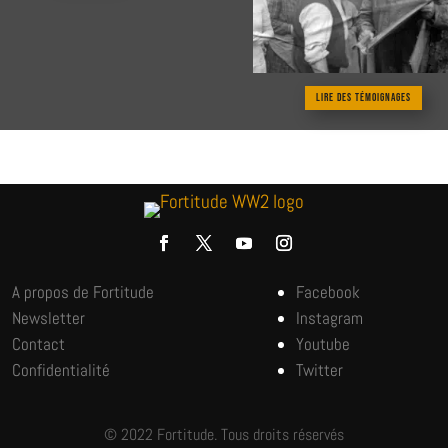
Lire des témoignages
A propos de Fortitude
Facebook
Newsletter
Instagram
Contact
Youtube
Confidentialité
Twitter
© 2022 Fortitude. Tous droits réservés