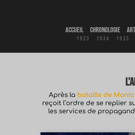
Accueil
Chronologie
Art
1933
1934
1935
L’
Après la
bataille de Mont
reçoit l’ordre de se replier 
les services de propagand