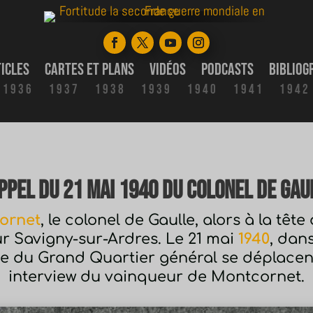
icles
Cartes et plans
Vidéos
Podcasts
Bibliog
1936
1937
1938
1939
1940
1941
1942
appel du 21 mai 1940 du colonel de Gau
cornet
, le colonel de Gaulle, alors à la tête
sur Savigny-sur-Ardres. Le 21 mai
1940
, dans
e du Grand Quartier général se déplacent
interview du vainqueur de Montcornet.