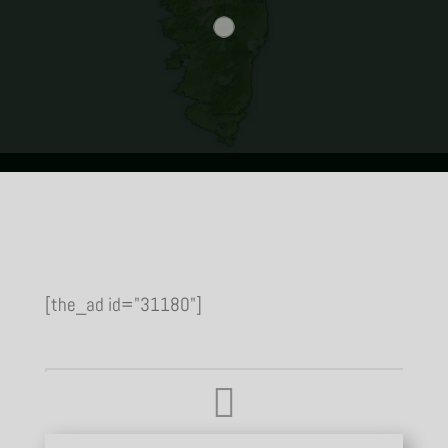
[the_ad id="31180"]
