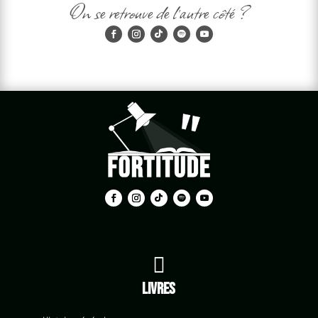
On se retrouve de l'autre côté ?

Livres