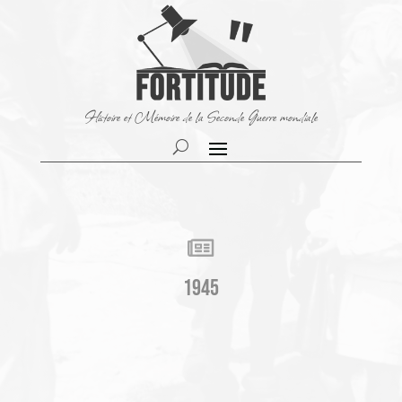
Histoire et Mémoire de la Seconde Guerre mondiale

1945