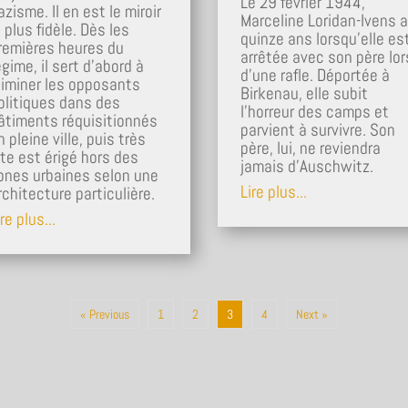
Le 29 février 1944,
azisme. Il en est le miroir
Marceline Loridan-Ivens a
e plus fidèle. Dès les
quinze ans lorsqu’elle es
remières heures du
arrêtée avec son père lor
égime, il sert d'abord à
d’une rafle. Déportée à
liminer les opposants
Birkenau, elle subit
olitiques dans des
l’horreur des camps et
âtiments réquisitionnés
parvient à survivre. Son
n pleine ville, puis très
père, lui, ne reviendra
ite est érigé hors des
jamais d’Auschwitz.
ones urbaines selon une
Lire plus...
rchitecture particulière.
re plus...
« Previous
1
2
3
4
Next »