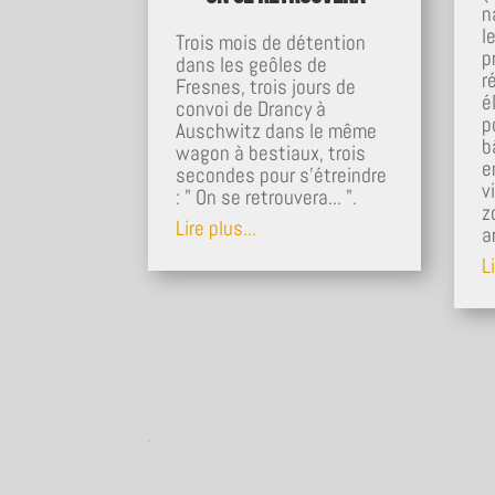
n
l
Trois mois de détention
p
dans les geôles de
r
Fresnes, trois jours de
é
convoi de Drancy à
p
Auschwitz dans le même
b
wagon à bestiaux, trois
e
secondes pour s'étreindre
v
: " On se retrouvera... ".
z
Lire plus...
a
Li