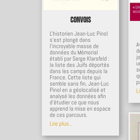
Convois
L'historien Jean-Luc Pinol
s'est plongé dans
A
l'incroyable masse de
d
données du Mémorial
j
établi par Serge Klarsfeld :
u
la liste des Juifs déportés
s
dans les camps depuis la
q
France. Cette liste qui
p
semble sans fin, Jean-Luc
Pinol en a géolocalisé et
Li
analysé les données afin
d'étudier ce que nous
apprend la mise en espace
de ces parcours.
Lire plus...