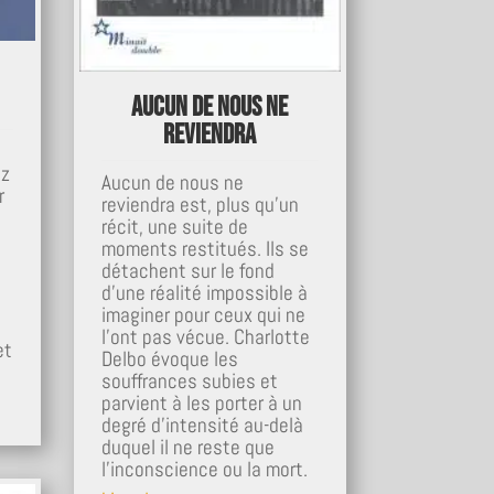
Aucun de nous ne
reviendra
s
ez
Aucun de nous ne
r
reviendra est, plus qu'un
récit, une suite de
moments restitués. Ils se
détachent sur le fond
d'une réalité impossible à
imaginer pour ceux qui ne
l'ont pas vécue. Charlotte
et
Delbo évoque les
souffrances subies et
parvient à les porter à un
degré d'intensité au-delà
duquel il ne reste que
l'inconscience ou la mort.