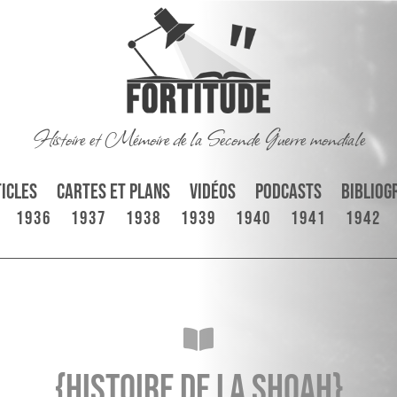
Histoire et Mémoire de la Seconde Guerre mondiale
icles
Cartes et plans
Vidéos
Podcasts
Bibliog
1936
1937
1938
1939
1940
1941
1942

{Histoire de la Shoah}