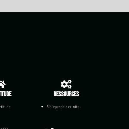


itude
Ressources
rtitude
Bibliographie du site