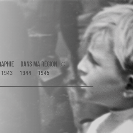
raphie
Dans ma région
1943
1944
1945