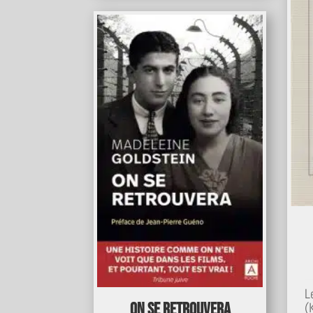
L
On se retrouvera
(