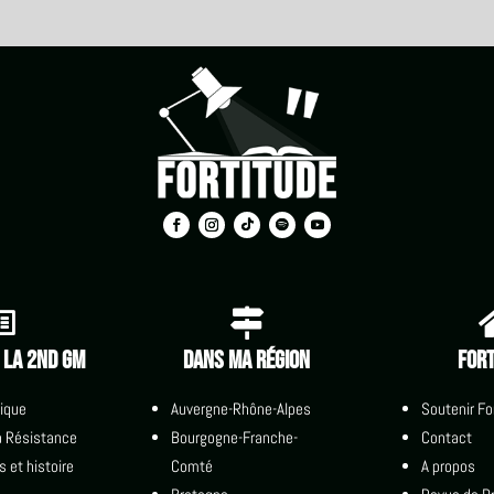


e la 2nd GM
Dans ma région
Fort
tique
Auvergne-Rhône-Alpes
Soutenir Fo
la Résistance
Bourgogne-Franche-
Contact
s et histoire
Comté
A propos