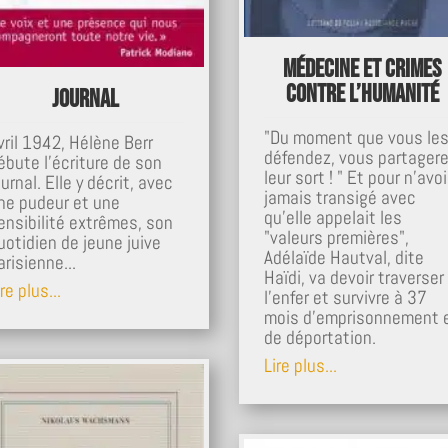
Médecine et crimes
contre l’humanité
Journal
"Du moment que vous le
vril 1942, Hélène Berr
défendez, vous partager
ébute l’écriture de son
leur sort ! " Et pour n'avoi
ournal. Elle y décrit, avec
jamais transigé avec
ne pudeur et une
qu'elle appelait les
ensibilité extrêmes, son
"valeurs premières",
uotidien de jeune juive
Adélaïde Hautval, dite
arisienne...
Haïdi, va devoir traverser
re plus...
l'enfer et survivre à 37
mois d'emprisonnement 
de déportation.
Lire plus...