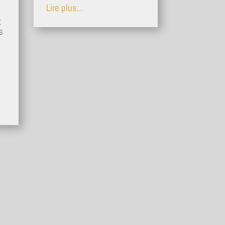
Lire plus...
t
s