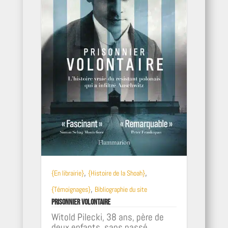
,
,
{En librairie}
{Histoire de la Shoah}
,
{Témoignages}
Bibliographie du site
Prisonnier volontaire
Witold Pilecki, 38 ans, père de
deux enfants, sans passé