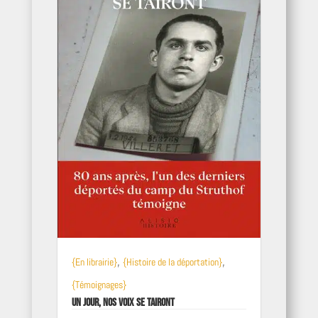
,
,
{En librairie}
{Histoire de la déportation}
{Témoignages}
Un jour, nos voix se tairont