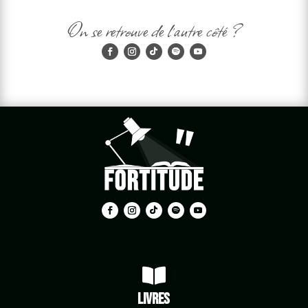
On se retrouve de l'autre côté ?

Livres