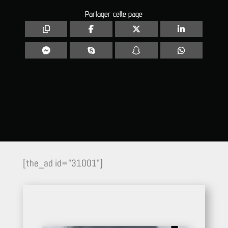
Partager cette page
[the_ad id="31001"]