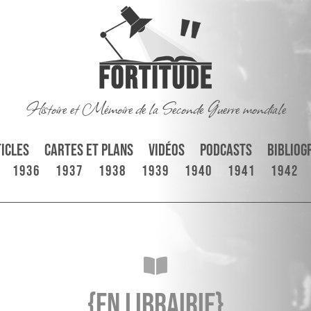
Histoire et Mémoire de la Seconde Guerre mondiale
icles
Cartes et plans
Vidéos
Podcasts
Bibliog
1936
1937
1938
1939
1940
1941
1942

{En librairie}