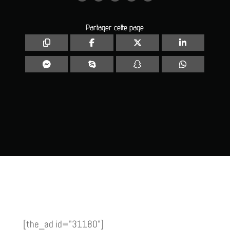
Partager cette page
[the_ad id="31180"]