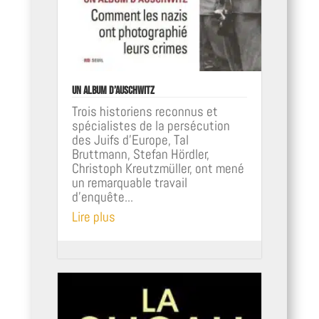
Un album d’Auschwitz
Trois historiens reconnus et
spécialistes de la persécution
des Juifs d’Europe, Tal
Bruttmann, Stefan Hördler,
Christoph Kreutzmüller, ont mené
un remarquable travail
d’enquête...
Lire plus