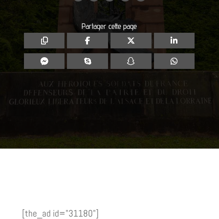
Partager cette page
[the_ad id="31180"]