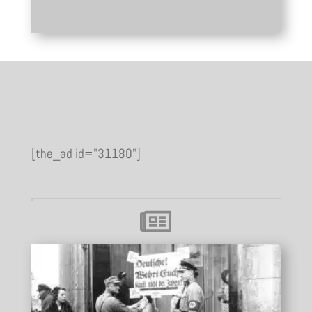
[the_ad id="31180"]
