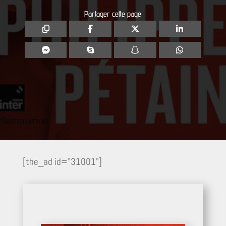
Partager cette page
[the_ad id="31001"]