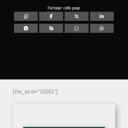
Partager cette page
[the_ad id="31001"]