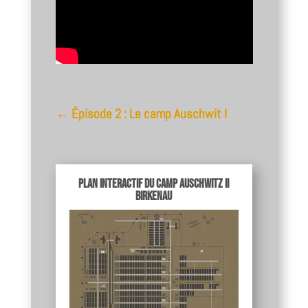
← Épisode 2 : Le camp Auschwit I
Plan interactif du camp Auschwitz II
Birkenau