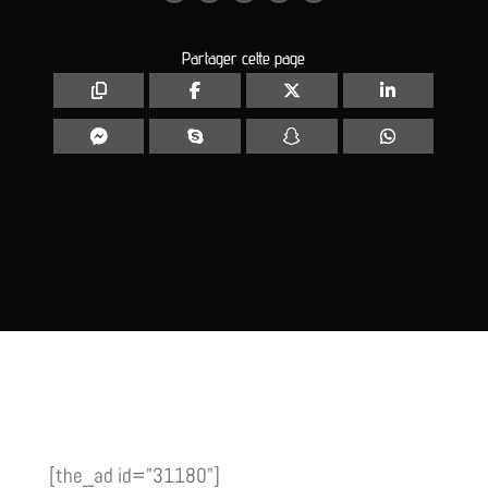
Partager cette page
[the_ad id="31180"]