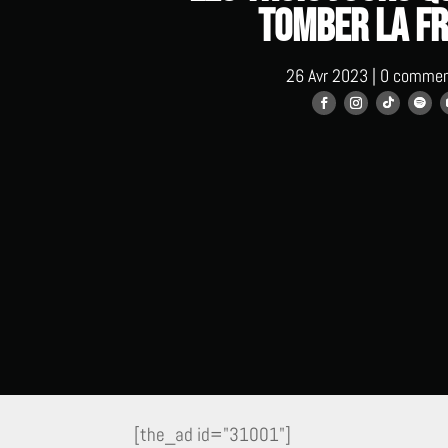
tomber la F
26 Avr 2023
|
0 commen
[the_ad id="31001"]