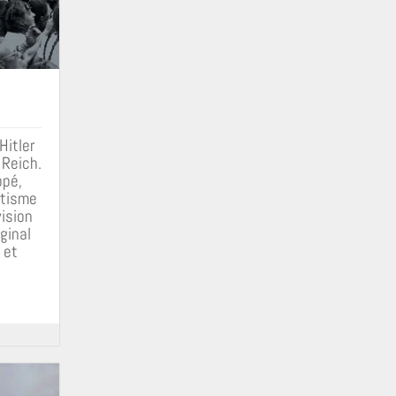
Hitler
 Reich.
ppé,
atisme
vision
ginal
 et