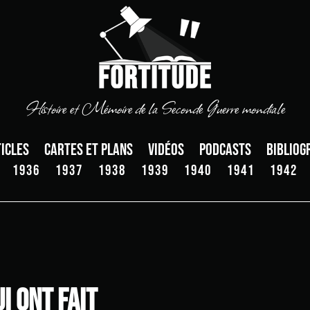
Histoire et Mémoire de la Seconde Guerre mondiale
icles
Cartes et plans
Vidéos
Podcasts
Bibliog
1936
1937
1938
1939
1940
1941
1942
i ont fait