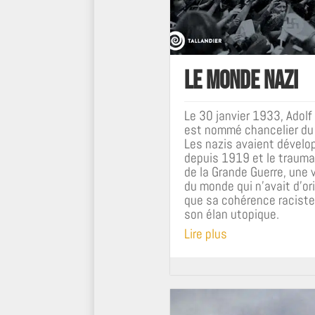
Le monde nazi
Le 30 janvier 1933, Adolf 
est nommé chancelier du
Les nazis avaient dévelo
depuis 1919 et le traum
de la Grande Guerre, une 
du monde qui n’avait d’ori
que sa cohérence raciste
son élan utopique.
Lire plus