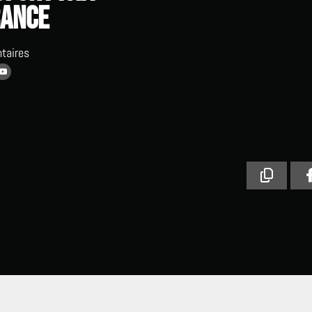
rance
taires