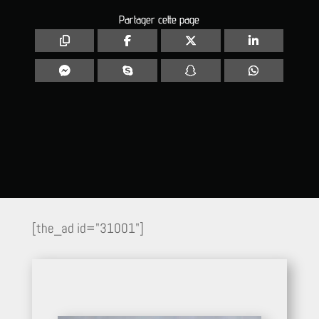
Partager cette page
[the_ad id="31001"]