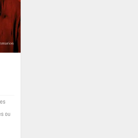
les
es ou