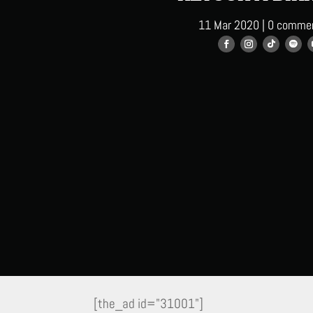
11 Mar 2020
|
0 commen
[the_ad id="31001"]