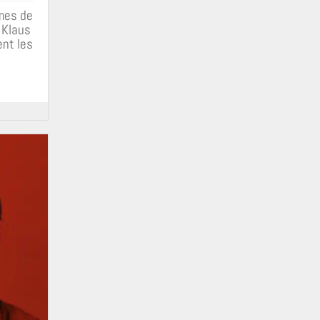
mes de
 Klaus
ent les