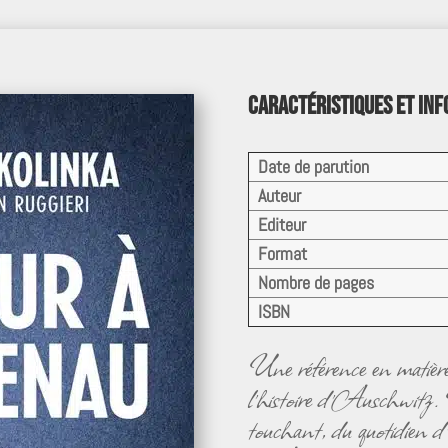
Caractéristiques et in
Date de parution
Auteur
Editeur
Format
Nombre de pages
ISBN
Une référence en matièr
l’histoire d’Auschwitz.
touchant, du quotidien d