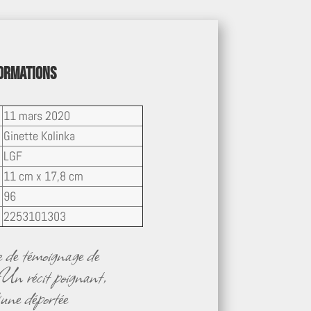
formations
11 mars 2020
Ginette Kolinka
LGF
11 cm x 17,8 cm
96
2253101303
e de témoignage de
 Un récit poignant,
’une déportée