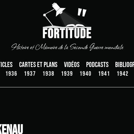
Histoire et Mémoire de la Seconde Guerre mondiale
icles
Cartes et plans
Vidéos
Podcasts
Bibliog
1936
1937
1938
1939
1940
1941
1942
kenau