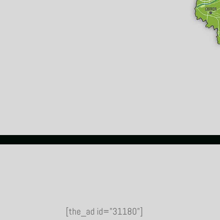
[the_ad id="31180"]