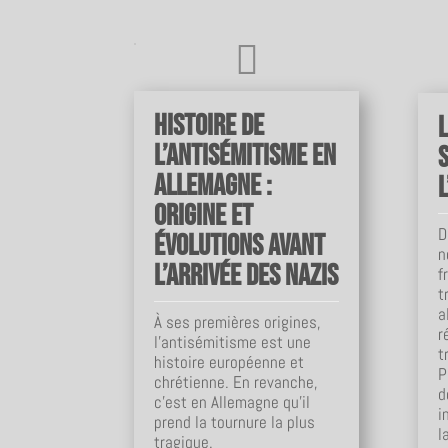

Histoire de
l’antisémitisme en
Allemagne :
origine et
D
évolutions avant
n
l’arrivée des nazis
f
t
a
À ses premières origines,
r
l'antisémitisme est une
t
histoire européenne et
P
chrétienne. En revanche,
d
c'est en Allemagne qu'il
i
prend la tournure la plus
l
tragique.