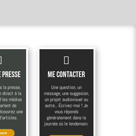


e presse
Me contacter
s la presse,
Une question, un
 direct à la
message, une suggesion,
nd les médias
un projet audiovisuel ou
parlent de
autre... Écrivez-moi ! Je
Découvrez une
vous réponds
d'articles.
généralement dans la
journée où le lendemain.
ourir