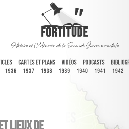
Histoire et Mémoire de la Seconde Guerre mondiale
icles
Cartes et plans
Vidéos
Podcasts
Bibliog
1936
1937
1938
1939
1940
1941
1942
et lieux de