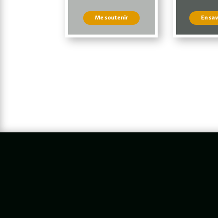
Me soutenir
En sav