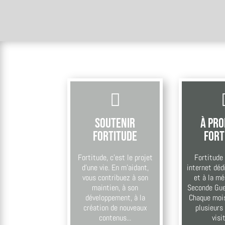

Soutenir
À pro
Fortitude
Fort
Fortitude, c’est le projet
Fortitude 
d’une vie. En m’aidant,
internet dédi
vous contribuez à son
et à la mé
maintien, à son
Seconde Gue
développement, à la
Chaque mois,
création de nouveaux
plusieurs 
contenus...
visi