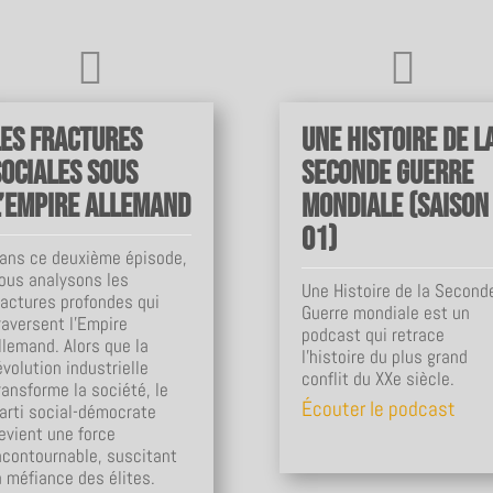


Les fractures
Une Histoire de l
sociales sous
Seconde Guerre
l’Empire allemand
mondiale (Saison
01)
ans ce deuxième épisode,
ous analysons les
Une Histoire de la Second
ractures profondes qui
Guerre mondiale est un
raversent l’Empire
podcast qui retrace
llemand. Alors que la
l'histoire du plus grand
évolution industrielle
conflit du XXe siècle.
ransforme la société, le
Écouter le podcast
arti social-démocrate
evient une force
ncontournable, suscitant
a méfiance des élites.