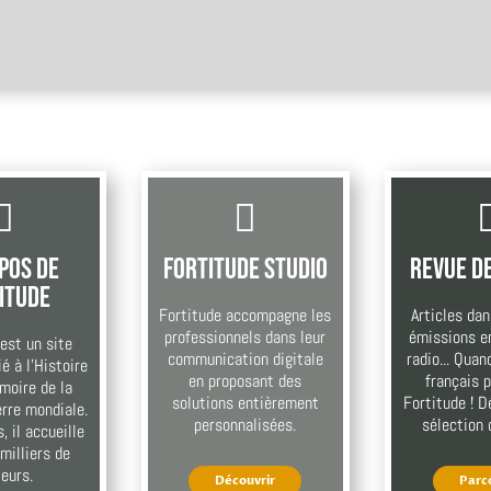


pos de
Fortitude Studio
Revue d
itude
Fortitude accompagne les
Articles dan
professionnels dans leur
émissions en
est un site
communication digitale
radio... Qua
é à l’Histoire
en proposant des
français 
moire de la
solutions entièrement
Fortitude ! 
rre mondiale.
personnalisées.
sélection 
 il accueille
milliers de
teurs.
Découvrir
Parc