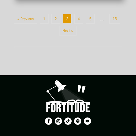
« Previous
1
2
3
4
5
15
…
Next »