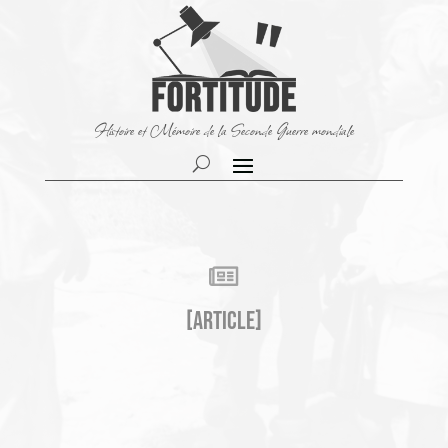
Histoire et Mémoire de la Seconde Guerre mondiale

[Article]