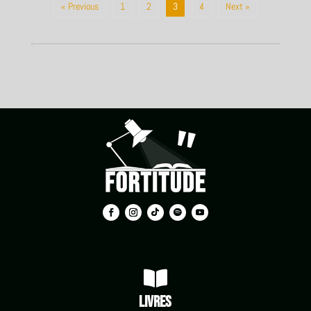
« Previous
1
2
3
4
Next »

Livres