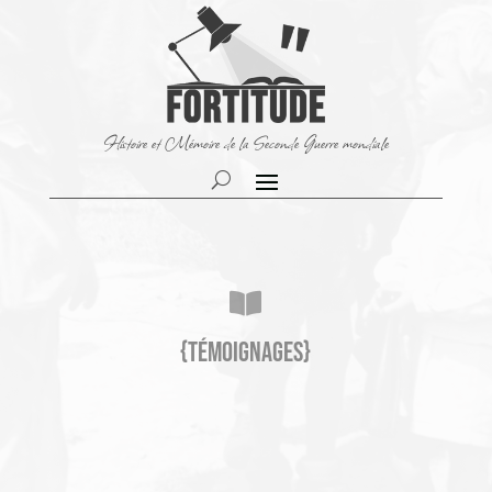
Histoire et Mémoire de la Seconde Guerre mondiale

{Témoignages}