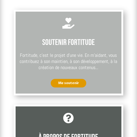

Soutenir Fortitude
Fortitude, c’est le projet d’une vie. En m’aidant, vous
contribuez à son maintien, à son développement, à la
création de nouveaux contenus...
Me soutenir
