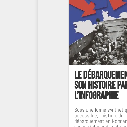
Le Débarquemen
Son histoire pa
l’infographie
Sous une forme synthéti
accessible, l’histoire du
débarquement en Norman
via une infographie et de