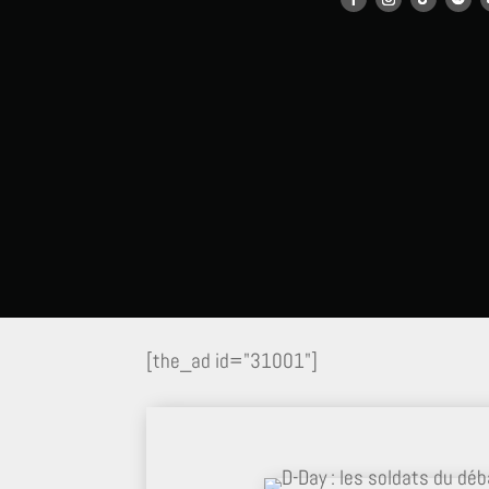
[the_ad id="31001"]