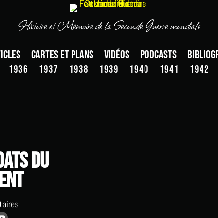
Histoire et Mémoire de la Seconde Guerre mondiale
icles
Cartes et plans
Vidéos
Podcasts
Bibliog
1936
1937
1938
1939
1940
1941
1942
dats du
ent
aires