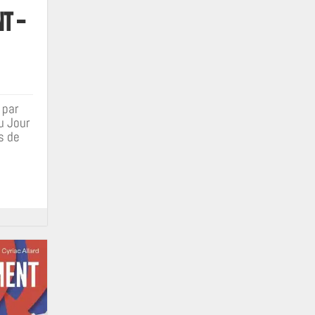
t –
 par
u Jour
s de
é