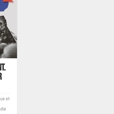
t.
r
que et
die
s