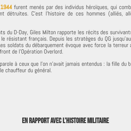
n
1944
furent menés par des individus héroïques, qui comba
t détruites. C’est l’histoire de ces hommes (alliés, al
 du D-Day, Giles Milton rapporte les récits des survivants :
, le résistant français. Depuis les stratèges du QG jusqu’
Les soldats du débarquement évoque avec force la terreur 
 front de l’Opération Overlord.
arole à ceux que l’on n’avait jamais entendus : la fille du 
e chauffeur du général.
En rapport avec l’Histoire militaire