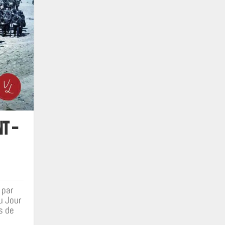
t –
 par
u Jour
s de
é