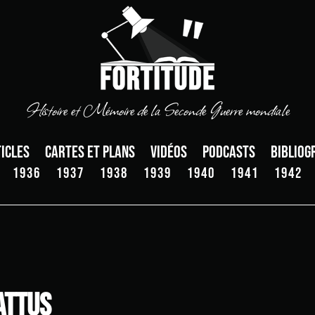
Histoire et Mémoire de la Seconde Guerre mondiale
icles
Cartes et plans
Vidéos
Podcasts
Bibliog
1936
1937
1938
1939
1940
1941
1942
attus