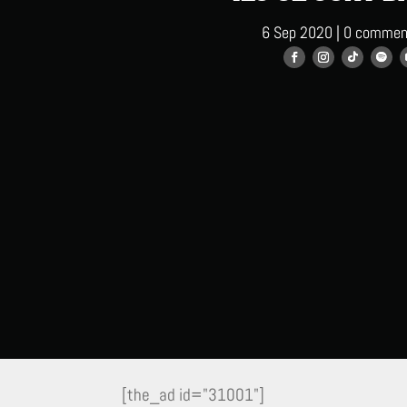
6 Sep 2020
|
0 commen
[the_ad id="31001"]