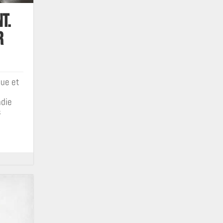
t.
r
que et
die
s