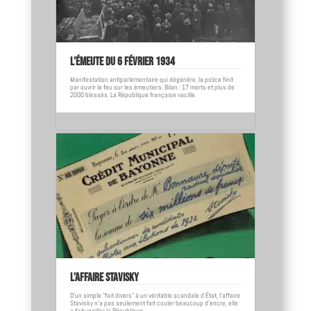
L’émeute du 6 février 1934
Manifestation antiparlementaire qui dégénère, la police finit
par ouvrir le feu sur les émeutiers. Bilan : 17 morts et plus de
2000 blessés. La République française vacille.
L’affaire Stavisky
D'un simple "fait divers" à un véritable scandale d'État, l'affaire
Stavisky n'a pas seulement fait couler beaucoup d'encre, elle
a fait vaciller la République.